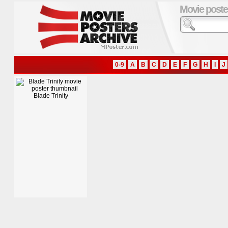
Movie poste
0-9
A
B
C
D
E
F
G
H
I
J
Blade Trinity