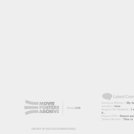
Jessica Minner
: My bo
sandra
: nice
Angelo De Nubbila
: I 
it...
Kmac1705
: Sweet a
Julien Roulin
: This is