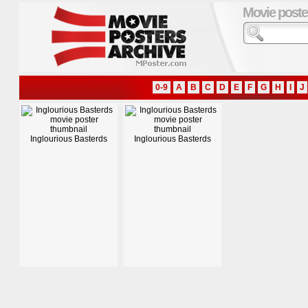
Movie poste
0-9
A
B
C
D
E
F
G
H
I
J
Inglourious Basterds
Inglourious Basterds