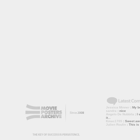
Jessica Minner
: My bo
sandra
: nice
Angelo De Nubbila
: I 
it...
Kmac1705
: Sweet a
Julien Roulin
: This is