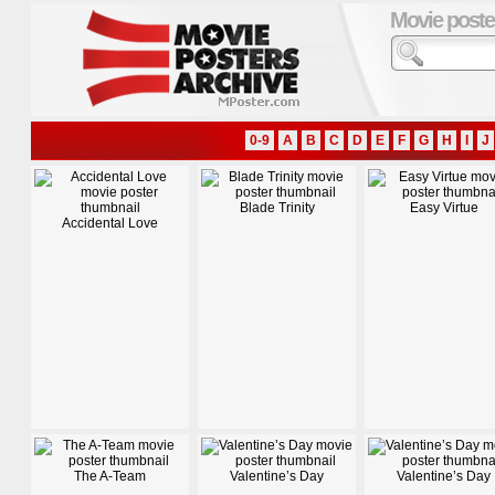
Movie poste
0-9
A
B
C
D
E
F
G
H
I
J
Blade Trinity
Easy Virtue
Accidental Love
The A-Team
Valentine’s Day
Valentine’s Day