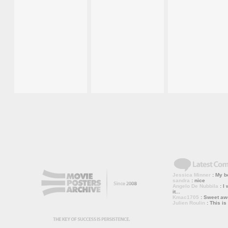
Jessica Minner
: My bo
sandra
: nice
Angelo De Nubbila
: I 
it...
Kmac1705
: Sweet a
Julien Roulin
: This is