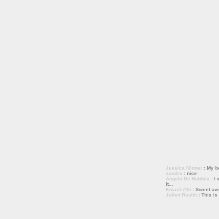
Jessica Minner
: My bo
sandra
: nice
Angelo De Nubbila
: I 
it...
Kmac1705
: Sweet a
Julien Roulin
: This is