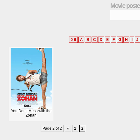
Movie poste
0-9
A
B
C
D
E
F
G
H
I
J
You Don’t Mess with the
Zohan
Page 2 of 2
«
1
2