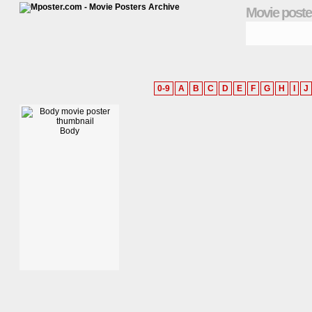
Movie poste
0-9
A
B
C
D
E
F
G
H
I
J
Body