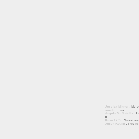
Jessica Minner
: My bo
sandra
: nice
Angelo De Nubbila
: I 
it...
Kmac1705
: Sweet a
Julien Roulin
: This is