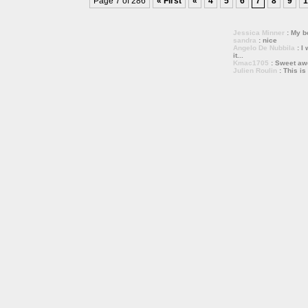
Page 7 of 286
« First
«
4
5
6
7
8
9
1
Jessica Minner
: My bo
sandra
: nice
Angelo De Nubbila
: I 
it...
Kmac1705
: Sweet a
Julien Roulin
: This is