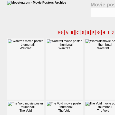
Movie pos
0-9
A
B
C
D
E
F
G
H
I
J
Warcraft
Warcraft
Warcraft
The Void
The Void
The Void